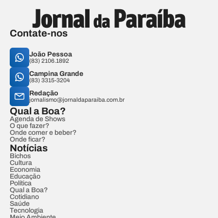
Contate-nos
João Pessoa
(83) 2106.1892
Campina Grande
(83) 3315-3204
Redação
jornalismo@jornaldaparaiba.com.br
Qual a Boa?
Agenda de Shows
O que fazer?
Onde comer e beber?
Onde ficar?
Notícias
Bichos
Cultura
Economia
Educação
Política
Qual a Boa?
Cotidiano
Saúde
Tecnologia
Meio Ambiente