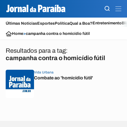
Entretenimento
Bl
Últimas Notícias
Esportes
Política
Qual a Boa?
Home
>
campanha contra o homicídio fútil
Resultados para a tag:
campanha contra o homicídio fútil
Vida Urbana
Combate ao 'homicídio fútil'