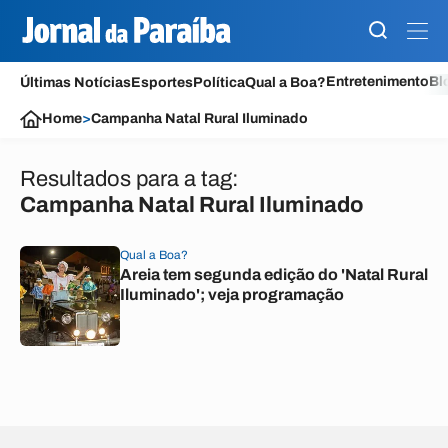
Entretenimento
Bl
Últimas Notícias
Esportes
Política
Qual a Boa?
Home
>
Campanha Natal Rural Iluminado
Resultados para a tag:
Campanha Natal Rural Iluminado
Qual a Boa?
Areia tem segunda edição do 'Natal Rural
Iluminado'; veja programação