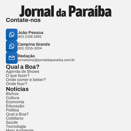
Contate-nos
João Pessoa
(83) 2106.1892
Campina Grande
(83) 3315-3204
Redação
jornalismo@jornaldaparaiba.com.br
Qual a Boa?
Agenda de Shows
O que fazer?
Onde comer e beber?
Onde ficar?
Notícias
Bichos
Cultura
Economia
Educação
Política
Qual a Boa?
Cotidiano
Saúde
Tecnologia
Meio Ambiente