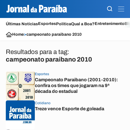
Esportes
Entretenimento
Bl
Últimas Notícias
Política
Qual a Boa?
Home
>
campeonato paraibano 2010
Resultados para a tag:
campeonato paraibano 2010
Esportes
Campeonato Paraibano (2001-2010):
confira os times que jogaram na 9ª
década do estadual
Cotidiano
Treze vence Esporte de goleada