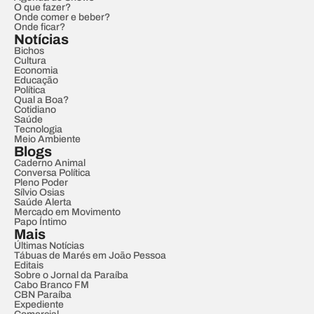
O que fazer?
Onde comer e beber?
Onde ficar?
Notícias
Bichos
Cultura
Economia
Educação
Política
Qual a Boa?
Cotidiano
Saúde
Tecnologia
Meio Ambiente
Blogs
Caderno Animal
Conversa Política
Pleno Poder
Sílvio Osias
Saúde Alerta
Mercado em Movimento
Papo Íntimo
Mais
Últimas Notícias
Tábuas de Marés em João Pessoa
Editais
Sobre o Jornal da Paraíba
Cabo Branco FM
CBN Paraíba
Expediente