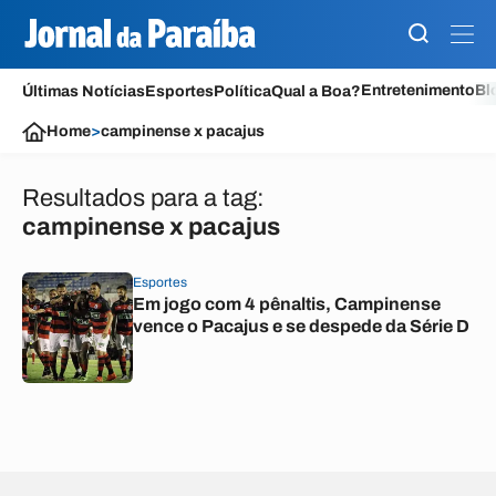
Entretenimento
Bl
Últimas Notícias
Esportes
Política
Qual a Boa?
Home
>
campinense x pacajus
Resultados para a tag:
campinense x pacajus
Esportes
Em jogo com 4 pênaltis, Campinense
vence o Pacajus e se despede da Série D