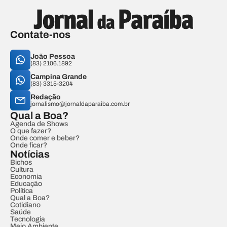
Contate-nos
João Pessoa
(83) 2106.1892
Campina Grande
(83) 3315-3204
Redação
jornalismo@jornaldaparaiba.com.br
Qual a Boa?
Agenda de Shows
O que fazer?
Onde comer e beber?
Onde ficar?
Notícias
Bichos
Cultura
Economia
Educação
Política
Qual a Boa?
Cotidiano
Saúde
Tecnologia
Meio Ambiente