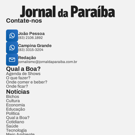
Contate-nos
João Pessoa
(83) 2106.1892
Campina Grande
(83) 3315-3204
Redação
jornalismo@jornaldaparaiba.com.br
Qual a Boa?
Agenda de Shows
O que fazer?
Onde comer e beber?
Onde ficar?
Notícias
Bichos
Cultura
Economia
Educação
Política
Qual a Boa?
Cotidiano
Saúde
Tecnologia
Meio Ambiente