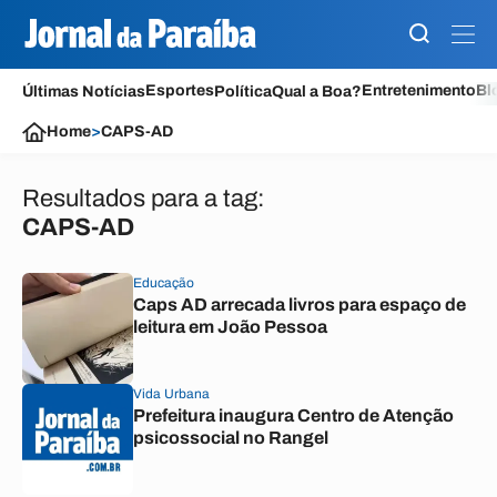
Esportes
Entretenimento
Bl
Últimas Notícias
Política
Qual a Boa?
Home
>
CAPS-AD
Resultados para a tag:
CAPS-AD
Educação
Caps AD arrecada livros para espaço de
leitura em João Pessoa
Vida Urbana
Prefeitura inaugura Centro de Atenção
psicossocial no Rangel