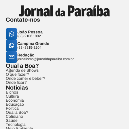
Contate-nos
João Pessoa
(83) 2106.1892
Campina Grande
(83) 3315-3204
Redação
jornalismo@jornaldaparaiba.com.br
Qual a Boa?
Agenda de Shows
O que fazer?
Onde comer e beber?
Onde ficar?
Notícias
Bichos
Cultura
Economia
Educação
Política
Qual a Boa?
Cotidiano
Saúde
Tecnologia
Meio Ambiente