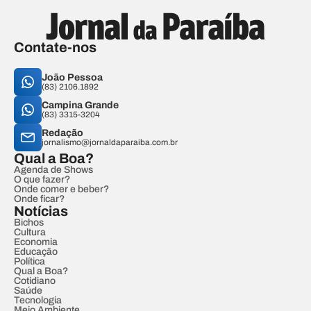
Contate-nos
João Pessoa
(83) 2106.1892
Campina Grande
(83) 3315-3204
Redação
jornalismo@jornaldaparaiba.com.br
Qual a Boa?
Agenda de Shows
O que fazer?
Onde comer e beber?
Onde ficar?
Notícias
Bichos
Cultura
Economia
Educação
Política
Qual a Boa?
Cotidiano
Saúde
Tecnologia
Meio Ambiente