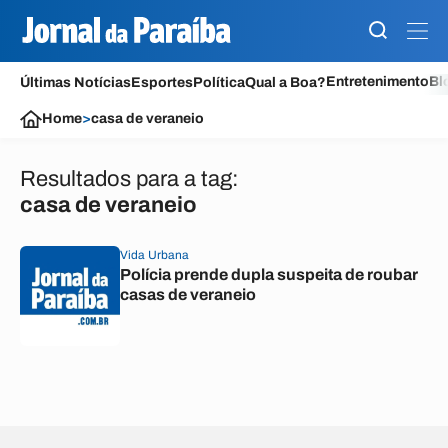
Entretenimento
Bl
Últimas Notícias
Esportes
Política
Qual a Boa?
Home
>
casa de veraneio
Resultados para a tag:
casa de veraneio
Vida Urbana
Polícia prende dupla suspeita de roubar
casas de veraneio