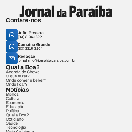
Contate-nos
João Pessoa
(83) 2106.1892
Campina Grande
(83) 3315-3204
Redação
jornalismo@jornaldaparaiba.com.br
Qual a Boa?
Agenda de Shows
O que fazer?
Onde comer e beber?
Onde ficar?
Notícias
Bichos
Cultura
Economia
Educação
Política
Qual a Boa?
Cotidiano
Saúde
Tecnologia
Meio Ambiente