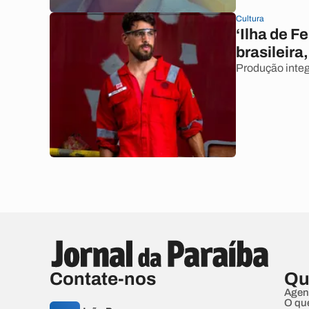
Cultura
‘Ilha de F
brasileira,
Produção integ
Contate-nos
Qu
Agen
O qu