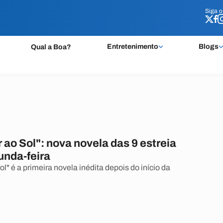
Siga 
Siga 
Entretenimento
Blogs
Qual a Boa?
ao Sol": nova novela das 9 estreia
unda-feira
l" é a primeira novela inédita depois do início da