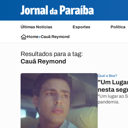
Últimas Notícias
Esportes
Política
Home
>
Cauã Reymond
Resultados para a tag:
Cauã Reymond
Qual a Boa?
"Um Lugar 
nesta seg
"Um lugar ao So
pandemia.