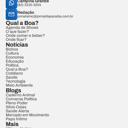
Campina Grande
(83) 3315-3204
Redação
jornalismo@jornaldaparaiba.com.br
Qual a Boa?
Agenda de Shows
O que fazer?
Onde comer e beber?
Onde ficar?
Notícias
Bichos
Cultura
Economia
Educação
Política
Qual a Boa?
Cotidiano
Saúde
Tecnologia
Meio Ambiente
Blogs
Caderno Animal
Conversa Política
Pleno Poder
Sílvio Osias
Saúde Alerta
Mercado em Movimento
Papo Íntimo
Mais