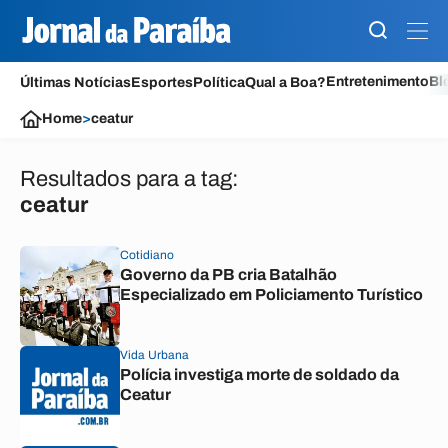
Entretenimento
Bl
Últimas Notícias
Esportes
Política
Qual a Boa?
Home
>
ceatur
Resultados para a tag:
ceatur
Cotidiano
Governo da PB cria Batalhão
Especializado em Policiamento Turístico
Vida Urbana
Polícia investiga morte de soldado da
Ceatur