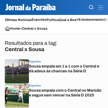
Esportes
Entretenimento
Bl
Últimas Notícias
Política
Qual a Boa?
Home
>
Central x Sousa
Resultados para a tag:
Central x Sousa
Esportes
Sousa empata em 1 a 1 com o Central e
dá adeus às chances na Série D
Esportes
Sousa empata com o Central no Marizão
e segue sem vencer na Série D 2025