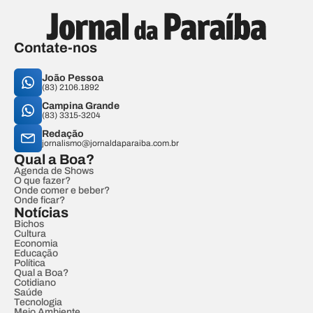
Contate-nos
João Pessoa
(83) 2106.1892
Campina Grande
(83) 3315-3204
Redação
jornalismo@jornaldaparaiba.com.br
Qual a Boa?
Agenda de Shows
O que fazer?
Onde comer e beber?
Onde ficar?
Notícias
Bichos
Cultura
Economia
Educação
Política
Qual a Boa?
Cotidiano
Saúde
Tecnologia
Meio Ambiente