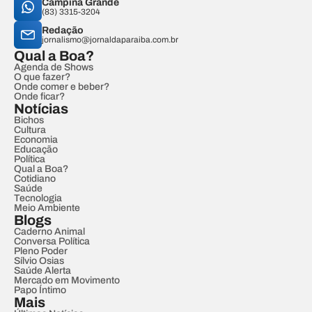
Campina Grande
(83) 3315-3204
Redação
jornalismo@jornaldaparaiba.com.br
Qual a Boa?
Agenda de Shows
O que fazer?
Onde comer e beber?
Onde ficar?
Notícias
Bichos
Cultura
Economia
Educação
Política
Qual a Boa?
Cotidiano
Saúde
Tecnologia
Meio Ambiente
Blogs
Caderno Animal
Conversa Política
Pleno Poder
Sílvio Osias
Saúde Alerta
Mercado em Movimento
Papo Íntimo
Mais