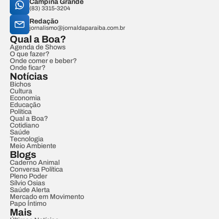
Campina Grande
(83) 3315-3204
Redação
jornalismo@jornaldaparaiba.com.br
Qual a Boa?
Agenda de Shows
O que fazer?
Onde comer e beber?
Onde ficar?
Notícias
Bichos
Cultura
Economia
Educação
Política
Qual a Boa?
Cotidiano
Saúde
Tecnologia
Meio Ambiente
Blogs
Caderno Animal
Conversa Política
Pleno Poder
Sílvio Osias
Saúde Alerta
Mercado em Movimento
Papo Íntimo
Mais