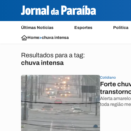
Últimas Notícias
Esportes
Política
Home
>
chuva intensa
Resultados para a tag:
chuva intensa
Cotidiano
Forte chu
transtorno
Alerta amarelo 
toda região met