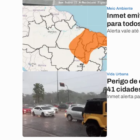
Meio Ambiente
Inmet emit
para todo
Alerta vale até
Vida Urbana
Perigo de
41 cidades
Inmet alerta p