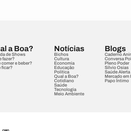
al a Boa?
Notícias
Blogs
da de Shows
Bichos
Caderno Ani
e fazer?
Cultura
Conversa Pol
 comer e beber?
Economia
Pleno Poder
 ficar?
Educação
Sílvio Osias
Política
Saúde Alerta
Qual a Boa?
Mercado em
Cotidiano
Papo Íntimo
Saúde
Tecnologia
Meio Ambiente