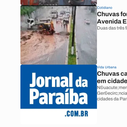
Cotidiano
Chuvas fo
Avenida E
Duas das três 
Vida Urbana
Chuvas ca
em cidade
N&uacute;mero
Ger&ecirc;ncia
cidades da Par