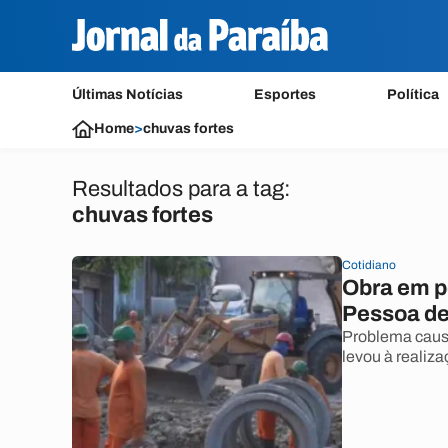
Últimas Notícias
Esportes
Política
Home
>
chuvas fortes
Resultados para a tag:
chuvas fortes
Cotidiano
Obra em p
Pessoa de
Problema causa
levou à realiz