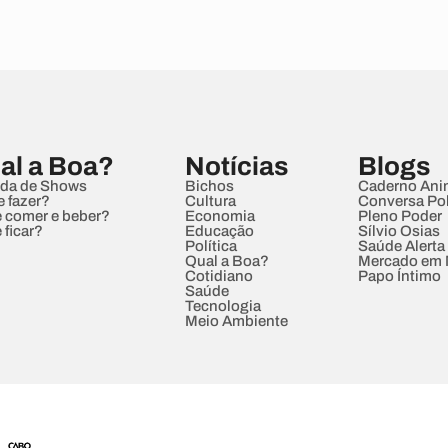
al a Boa?
Notícias
Blogs
da de Shows
Bichos
Caderno Ani
e fazer?
Cultura
Conversa Pol
 comer e beber?
Economia
Pleno Poder
 ficar?
Educação
Sílvio Osias
Política
Saúde Alerta
Qual a Boa?
Mercado em
Cotidiano
Papo Íntimo
Saúde
Tecnologia
Meio Ambiente