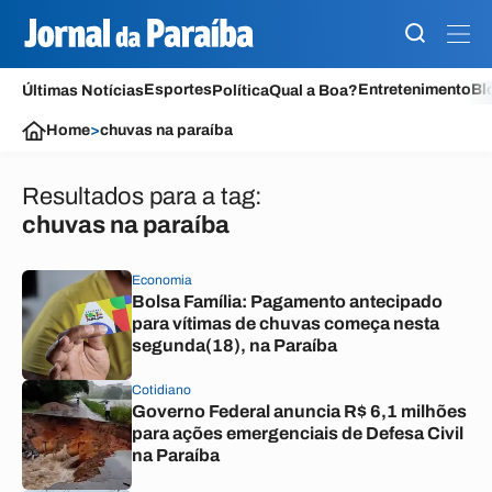
Esportes
Entretenimento
Bl
Últimas Notícias
Política
Qual a Boa?
Home
>
chuvas na paraíba
Resultados para a tag:
chuvas na paraíba
Economia
Bolsa Família: Pagamento antecipado
para vítimas de chuvas começa nesta
segunda(18), na Paraíba
Cotidiano
Governo Federal anuncia R$ 6,1 milhões
para ações emergenciais de Defesa Civil
na Paraíba