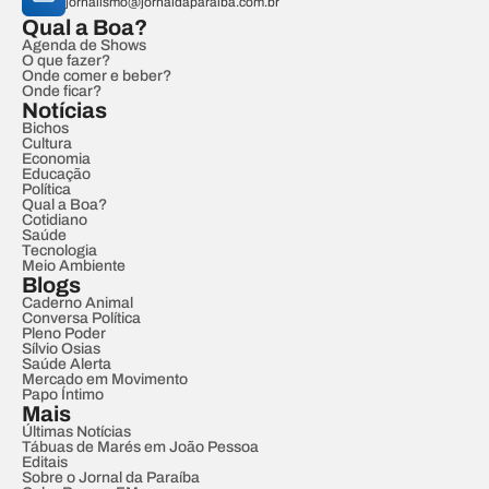
jornalismo@jornaldaparaiba.com.br
Qual a Boa?
Agenda de Shows
O que fazer?
Onde comer e beber?
Onde ficar?
Notícias
Bichos
Cultura
Economia
Educação
Política
Qual a Boa?
Cotidiano
Saúde
Tecnologia
Meio Ambiente
Blogs
Caderno Animal
Conversa Política
Pleno Poder
Sílvio Osias
Saúde Alerta
Mercado em Movimento
Papo Íntimo
Mais
Últimas Notícias
Tábuas de Marés em João Pessoa
Editais
Sobre o Jornal da Paraíba