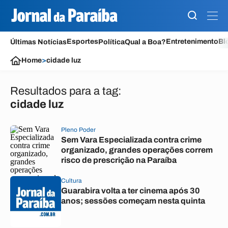
Esportes
Entretenimento
Bl
Últimas Notícias
Política
Qual a Boa?
Home
>
cidade luz
Resultados para a tag:
cidade luz
Pleno Poder
Sem Vara Especializada contra crime
organizado, grandes operações correm
risco de prescrição na Paraíba
Cultura
Guarabira volta a ter cinema após 30
anos; sessões começam nesta quinta