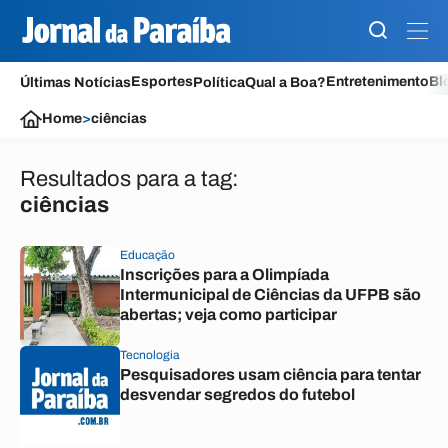
Esportes
Entretenimento
Bl
Últimas Notícias
Política
Qual a Boa?
Home
>
ciências
Resultados para a tag:
ciências
Educação
Inscrições para a Olimpíada
Intermunicipal de Ciências da UFPB são
abertas; veja como participar
Tecnologia
Pesquisadores usam ciência para tentar
desvendar segredos do futebol