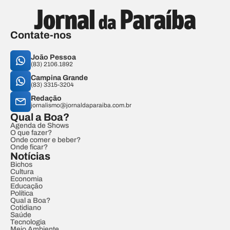
Contate-nos
João Pessoa
(83) 2106.1892
Campina Grande
(83) 3315-3204
Redação
jornalismo@jornaldaparaiba.com.br
Qual a Boa?
Agenda de Shows
O que fazer?
Onde comer e beber?
Onde ficar?
Notícias
Bichos
Cultura
Economia
Educação
Política
Qual a Boa?
Cotidiano
Saúde
Tecnologia
Meio Ambiente