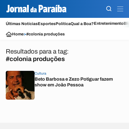
Entretenimento
Bl
Últimas Notícias
Esportes
Política
Qual a Boa?
Home
>
#colonia produções
Resultados para a tag:
#colonia produções
Cultura
Beto Barbosa e Zezo Potiguar fazem
show em João Pessoa