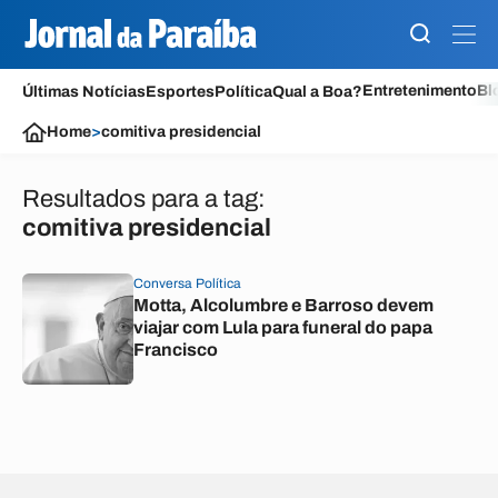
Entretenimento
Bl
Últimas Notícias
Esportes
Política
Qual a Boa?
Home
>
comitiva presidencial
Resultados para a tag:
comitiva presidencial
Conversa Política
Motta, Alcolumbre e Barroso devem
viajar com Lula para funeral do papa
Francisco