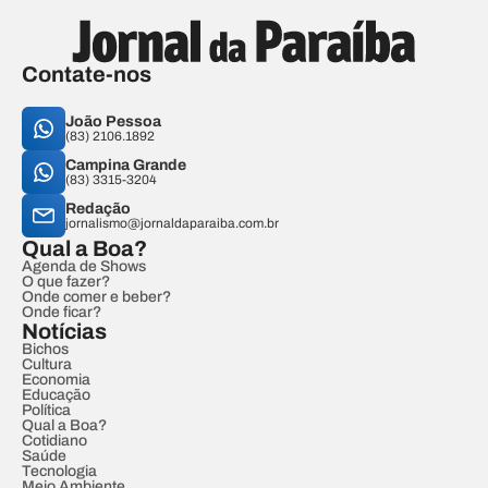
Contate-nos
João Pessoa
(83) 2106.1892
Campina Grande
(83) 3315-3204
Redação
jornalismo@jornaldaparaiba.com.br
Qual a Boa?
Agenda de Shows
O que fazer?
Onde comer e beber?
Onde ficar?
Notícias
Bichos
Cultura
Economia
Educação
Política
Qual a Boa?
Cotidiano
Saúde
Tecnologia
Meio Ambiente