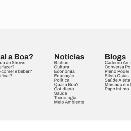
al a Boa?
Notícias
Blogs
da de Shows
Bichos
Caderno Ani
e fazer?
Cultura
Conversa Pol
 comer e beber?
Economia
Pleno Poder
 ficar?
Educação
Sílvio Osias
Política
Saúde Alerta
Qual a Boa?
Mercado em
Cotidiano
Papo Íntimo
Saúde
Tecnologia
Meio Ambiente