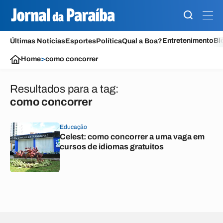
Entretenimento
Bl
Últimas Notícias
Esportes
Política
Qual a Boa?
Home
>
como concorrer
Resultados para a tag:
como concorrer
Educação
Celest: como concorrer a uma vaga em
cursos de idiomas gratuitos