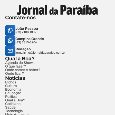
Contate-nos
João Pessoa
(83) 2106.1892
Campina Grande
(83) 3315-3204
Redação
jornalismo@jornaldaparaiba.com.br
Qual a Boa?
Agenda de Shows
O que fazer?
Onde comer e beber?
Onde ficar?
Notícias
Bichos
Cultura
Economia
Educação
Política
Qual a Boa?
Cotidiano
Saúde
Tecnologia
Meio Ambiente