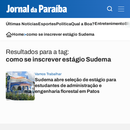
Entretenimento
Bl
Últimas Notícias
Esportes
Política
Qual a Boa?
Home
>
como se inscrever estágio Sudema
Resultados para a tag:
como se inscrever estágio Sudema
Vamos Trabalhar
Sudema abre seleção de estágio para
estudantes de administração e
engenharia florestal em Patos