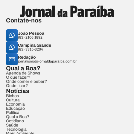
Contate-nos
João Pessoa
(83) 2106.1892
Campina Grande
(83) 3315-3204
Redação
jornalismo@jornaldaparaiba.com.br
Qual a Boa?
Agenda de Shows
O que fazer?
Onde comer e beber?
Onde ficar?
Notícias
Bichos
Cultura
Economia
Educação
Política
Qual a Boa?
Cotidiano
Saúde
Tecnologia
Meio Ambiente