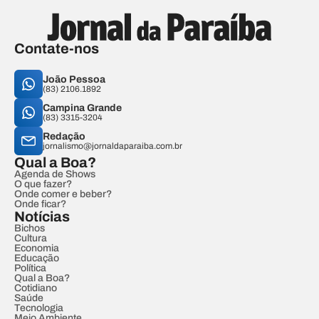
Contate-nos
João Pessoa
(83) 2106.1892
Campina Grande
(83) 3315-3204
Redação
jornalismo@jornaldaparaiba.com.br
Qual a Boa?
Agenda de Shows
O que fazer?
Onde comer e beber?
Onde ficar?
Notícias
Bichos
Cultura
Economia
Educação
Política
Qual a Boa?
Cotidiano
Saúde
Tecnologia
Meio Ambiente