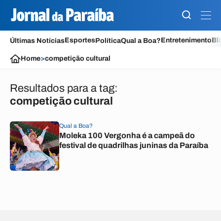
Esportes
Entretenimento
Bl
Últimas Notícias
Política
Qual a Boa?
Home
>
competição cultural
Resultados para a tag:
competição cultural
Qual a Boa?
Moleka 100 Vergonha é a campeã do
festival de quadrilhas juninas da Paraíba