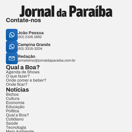
Contate-nos
João Pessoa
(83) 2106.1892
Campina Grande
(83) 3315-3204
Redação
jornalismo@jornaldaparaiba.com.br
Qual a Boa?
Agenda de Shows
O que fazer?
Onde comer e beber?
Onde ficar?
Notícias
Bichos
Cultura
Economia
Educação
Política
Qual a Boa?
Cotidiano
Saúde
Tecnologia
Meio Ambiente