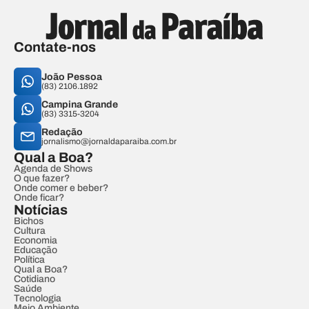
Contate-nos
João Pessoa
(83) 2106.1892
Campina Grande
(83) 3315-3204
Redação
jornalismo@jornaldaparaiba.com.br
Qual a Boa?
Agenda de Shows
O que fazer?
Onde comer e beber?
Onde ficar?
Notícias
Bichos
Cultura
Economia
Educação
Política
Qual a Boa?
Cotidiano
Saúde
Tecnologia
Meio Ambiente