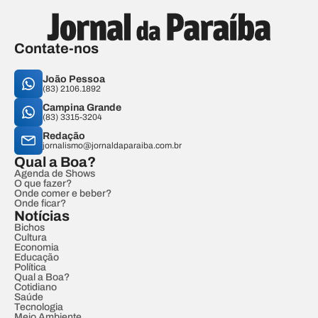
Contate-nos
João Pessoa
(83) 2106.1892
Campina Grande
(83) 3315-3204
Redação
jornalismo@jornaldaparaiba.com.br
Qual a Boa?
Agenda de Shows
O que fazer?
Onde comer e beber?
Onde ficar?
Notícias
Bichos
Cultura
Economia
Educação
Política
Qual a Boa?
Cotidiano
Saúde
Tecnologia
Meio Ambiente