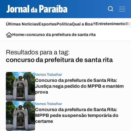
Entretenimento
Bl
Últimas Notícias
Esportes
Política
Qual a Boa?
Home
>
concurso da prefeitura de santa rita
Resultados para a tag:
concurso da prefeitura de santa rita
Vamos Trabalhar
Concurso da prefeitura de Santa Rita:
Justiça nega pedido do MPPB e mantém
prova
Vamos Trabalhar
Concurso da prefeitura de Santa Rita:
MPPB pede suspensão temporária do
certame