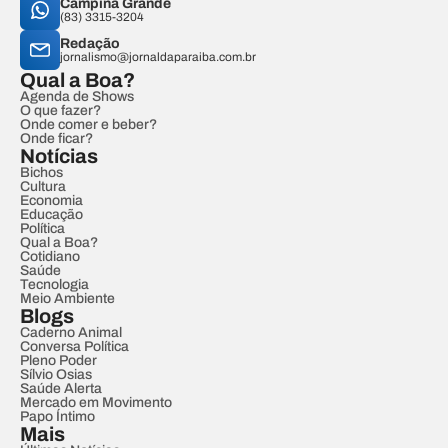
Campina Grande
(83) 3315-3204
Redação
jornalismo@jornaldaparaiba.com.br
Qual a Boa?
Agenda de Shows
O que fazer?
Onde comer e beber?
Onde ficar?
Notícias
Bichos
Cultura
Economia
Educação
Política
Qual a Boa?
Cotidiano
Saúde
Tecnologia
Meio Ambiente
Blogs
Caderno Animal
Conversa Política
Pleno Poder
Sílvio Osias
Saúde Alerta
Mercado em Movimento
Papo Íntimo
Mais