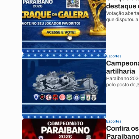
destaque 
Votação abert
que disputou a 
Esportes
Campeonat
artilharia
Paraibano 2026
pelo posto de 
Esportes
Confira o
Paraibano