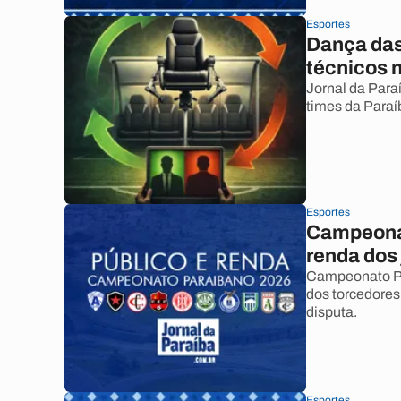
Esportes
Dança das
técnicos 
Jornal da Para
times da Paraí
Esportes
Campeonat
renda dos
Campeonato Pa
dos torcedores
disputa.
Esportes