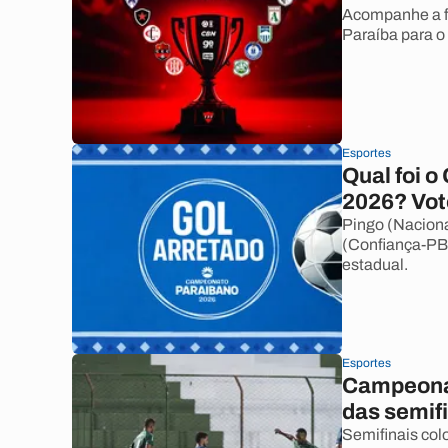
Acompanhe a fo
Paraíba para o
Esportes
Qual foi o
2026? Vo
Pingo (Naciona
(Confiança-PB)
estadual.
Esportes
Campeonat
das semifi
Semifinais col