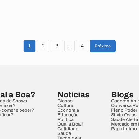
1
2
3
...
4
Próximo
al a Boa?
Notícias
Blogs
da de Shows
Bichos
Caderno Ani
e fazer?
Cultura
Conversa Pol
 comer e beber?
Economia
Pleno Poder
 ficar?
Educação
Sílvio Osias
Política
Saúde Alerta
Qual a Boa?
Mercado em
Cotidiano
Papo Íntimo
Saúde
Tecnologia