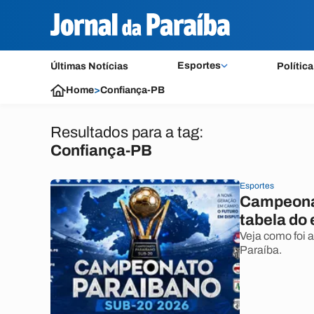
Esportes
Últimas Notícias
Política
Home
>
Confiança-PB
Resultados para a tag:
Confiança-PB
Esportes
Campeonat
tabela do
Veja como foi a
Paraíba.