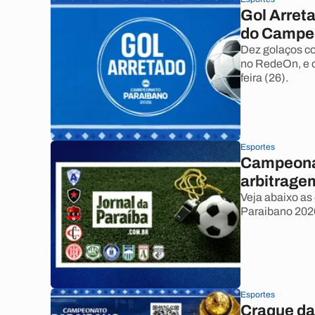
Gol Arreta
do Campe
Dez golaços co
no RedeOn, e o
feira (26).
Esportes
Campeonat
arbitrage
Veja abaixo as
Paraibano 202
Esportes
Craque da 