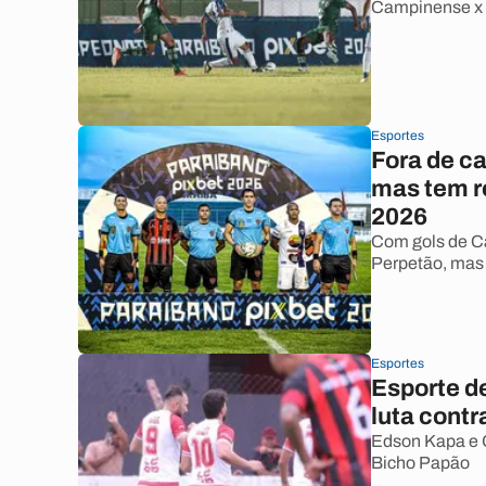
Campinense x 
Esportes
Fora de c
mas tem r
2026
Com gols de Ca
Perpetão, mas 
Esportes
Esporte de
luta contr
Edson Kapa e G
Bicho Papão