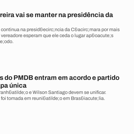
reira vai se manter na presidência da
a continua na presid&ecirc;ncia da C&acirc;mara por mais
 vereadore esperam que ele ceda o lugar ap&oacute;s
e;odo.
s do PMDB entram em acordo e partido
apa única
nh&atilde;o e Wilson Santiago devem se unificar.
 foi tomada em reuni&atilde;o em Bras&iacute;lia.