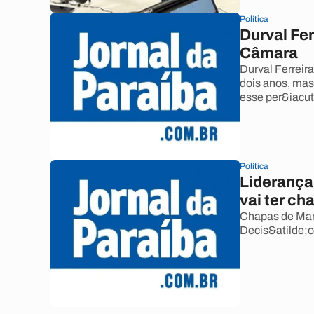
Política
Durval Fer
Câmara
Durval Ferreir
dois anos, mas
esse per&iacut
Política
Liderança
vai ter ch
Chapas de Mara
Decis&atilde;o