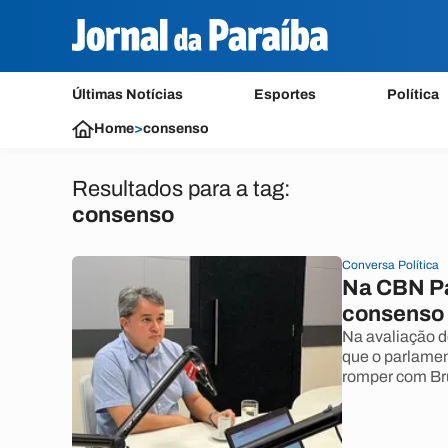
Últimas Notícias
Esportes
Política
Home
>
consenso
Resultados para a tag:
consenso
Conversa Política
Na CBN Pa
consenso 
Na avaliação d
que o parlament
romper com Bru