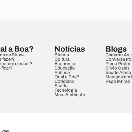
al a Boa?
Notícias
Blogs
da de Shows
Bichos
Caderno Ani
e fazer?
Cultura
Conversa Pol
 comer e beber?
Economia
Pleno Poder
 ficar?
Educação
Sílvio Osias
Política
Saúde Alerta
Qual a Boa?
Mercado em
Cotidiano
Papo Íntimo
Saúde
Tecnologia
Meio Ambiente