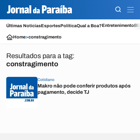
Entretenimento
Bl
Últimas Notícias
Esportes
Política
Qual a Boa?
Home
>
constragimento
Resultados para a tag:
constragimento
Cotidiano
Makro não pode conferir produtos após
pagamento, decide TJ