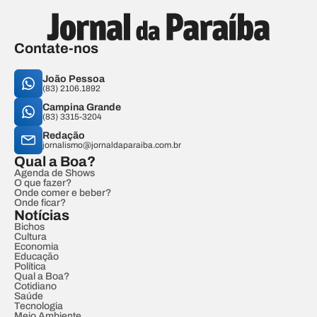
Contate-nos
João Pessoa
(83) 2106.1892
Campina Grande
(83) 3315-3204
Redação
jornalismo@jornaldaparaiba.com.br
Qual a Boa?
Agenda de Shows
O que fazer?
Onde comer e beber?
Onde ficar?
Notícias
Bichos
Cultura
Economia
Educação
Política
Qual a Boa?
Cotidiano
Saúde
Tecnologia
Meio Ambiente