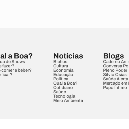
al a Boa?
Notícias
Blogs
da de Shows
Bichos
Caderno Ani
e fazer?
Cultura
Conversa Pol
 comer e beber?
Economia
Pleno Poder
 ficar?
Educação
Sílvio Osias
Política
Saúde Alerta
Qual a Boa?
Mercado em
Cotidiano
Papo Íntimo
Saúde
Tecnologia
Meio Ambiente