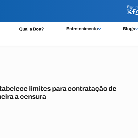
Siga 
Siga 
Entretenimento
Blogs
Qual a Boa?
tabelece limites para contratação de
heira a censura