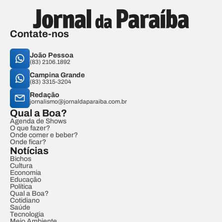
Contate-nos
João Pessoa
(83) 2106.1892
Campina Grande
(83) 3315-3204
Redação
jornalismo@jornaldaparaiba.com.br
Qual a Boa?
Agenda de Shows
O que fazer?
Onde comer e beber?
Onde ficar?
Notícias
Bichos
Cultura
Economia
Educação
Política
Qual a Boa?
Cotidiano
Saúde
Tecnologia
Meio Ambiente