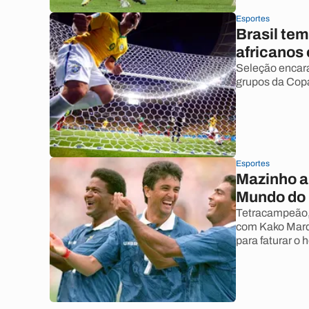
Esportes
Brasil te
africanos
Seleção encara
grupos da Copa 
Esportes
Mazinho a
Mundo do 
Tetracampeão, 
com Kako Marqu
para faturar o