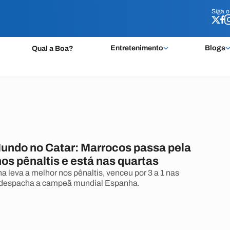
Siga 
Siga 
Entretenimento
Blogs
Qual a Boa?
undo no Catar: Marrocos passa pela
os pênaltis e está nas quartas
a leva a melhor nos pênaltis, venceu por 3 a 1 nas
 despacha a campeã mundial Espanha.