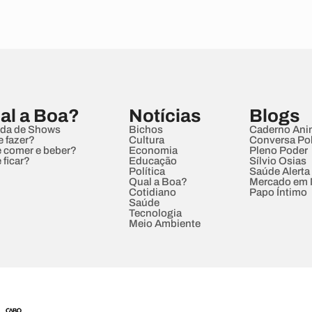
al a Boa?
Notícias
Blogs
da de Shows
Bichos
Caderno Ani
e fazer?
Cultura
Conversa Pol
 comer e beber?
Economia
Pleno Poder
 ficar?
Educação
Sílvio Osias
Política
Saúde Alerta
Qual a Boa?
Mercado em
Cotidiano
Papo Íntimo
Saúde
Tecnologia
Meio Ambiente