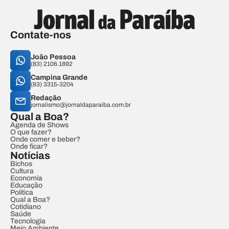
Contate-nos
João Pessoa
(83) 2106.1892
Campina Grande
(83) 3315-3204
Redação
jornalismo@jornaldaparaiba.com.br
Qual a Boa?
Agenda de Shows
O que fazer?
Onde comer e beber?
Onde ficar?
Notícias
Bichos
Cultura
Economia
Educação
Política
Qual a Boa?
Cotidiano
Saúde
Tecnologia
Meio Ambiente