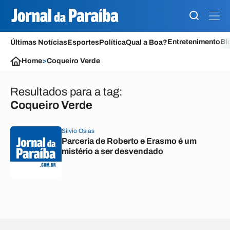
Entretenimento
Bl
Últimas Notícias
Esportes
Política
Qual a Boa?
Home
>
Coqueiro Verde
Resultados para a tag:
Coqueiro Verde
Silvio Osias
Parceria de Roberto e Erasmo é um
mistério a ser desvendado