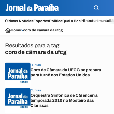
Entretenimento
Bl
Últimas Notícias
Esportes
Política
Qual a Boa?
Home
>
coro de câmara da ufcg
Resultados para a tag:
coro de câmara da ufcg
Cultura
Coro de Câmara da UFCG se prepara
para turnê nos Estados Unidos
Cultura
Orquestra Sinfônica de CG encerra
temporada 2010 no Mosteiro das
Clarissas