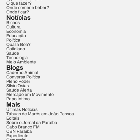
O que fazer?
Onde comer e beber?
Onde ficar?
Notícias
Bichos
Cultura
Economia
Educação
Política
Qual a Boa?
Cotidiano
Saúde
Tecnologia
Meio Ambiente
Blogs
Caderno Animal
Conversa Política
Pleno Poder
Sílvio Osias
Saúde Alerta
Mercado em Movimento
Papo Íntimo
Mais
Últimas Notícias
Tábuas de Marés em João Pessoa
Editais
Sobre o Jornal da Paraíba
Cabo Branco FM
CBN Paraíba
Expediente