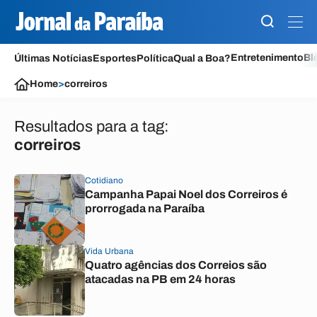
Entretenimento
Bl
Últimas Notícias
Esportes
Política
Qual a Boa?
Home
>
correiros
Resultados para a tag:
correiros
Cotidiano
Campanha Papai Noel dos Correiros é
prorrogada na Paraíba
Vida Urbana
Quatro agências dos Correios são
atacadas na PB em 24 horas