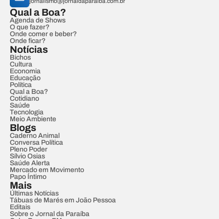
jornalismo@jornaldaparaiba.com.br
Qual a Boa?
Agenda de Shows
O que fazer?
Onde comer e beber?
Onde ficar?
Notícias
Bichos
Cultura
Economia
Educação
Política
Qual a Boa?
Cotidiano
Saúde
Tecnologia
Meio Ambiente
Blogs
Caderno Animal
Conversa Política
Pleno Poder
Sílvio Osias
Saúde Alerta
Mercado em Movimento
Papo Íntimo
Mais
Últimas Notícias
Tábuas de Marés em João Pessoa
Editais
Sobre o Jornal da Paraíba