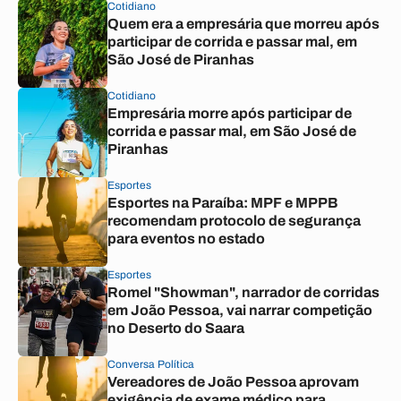
Cotidiano
Quem era a empresária que morreu após
participar de corrida e passar mal, em
São José de Piranhas
Cotidiano
Empresária morre após participar de
corrida e passar mal, em São José de
Piranhas
Esportes
Esportes na Paraíba: MPF e MPPB
recomendam protocolo de segurança
para eventos no estado
Esportes
Romel "Showman", narrador de corridas
em João Pessoa, vai narrar competição
no Deserto do Saara
Conversa Política
Vereadores de João Pessoa aprovam
exigência de exame médico para