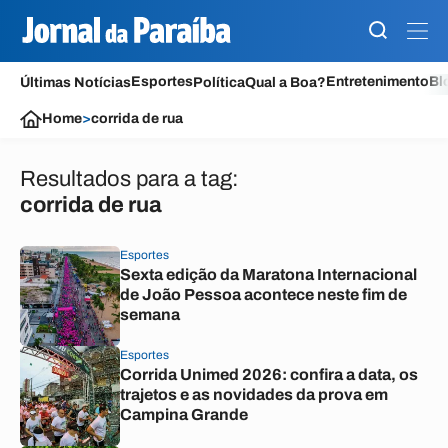
Esportes
Entretenimento
Bl
Últimas Notícias
Política
Qual a Boa?
Home
>
corrida de rua
Resultados para a tag:
corrida de rua
Esportes
Sexta edição da Maratona Internacional
de João Pessoa acontece neste fim de
semana
Esportes
Corrida Unimed 2026: confira a data, os
trajetos e as novidades da prova em
Campina Grande