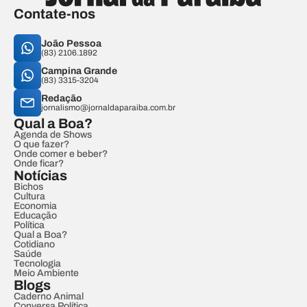
Contate-nos
João Pessoa
(83) 2106.1892
Campina Grande
(83) 3315-3204
Redação
jornalismo@jornaldaparaiba.com.br
Qual a Boa?
Agenda de Shows
O que fazer?
Onde comer e beber?
Onde ficar?
Notícias
Bichos
Cultura
Economia
Educação
Política
Qual a Boa?
Cotidiano
Saúde
Tecnologia
Meio Ambiente
Blogs
Caderno Animal
Conversa Política