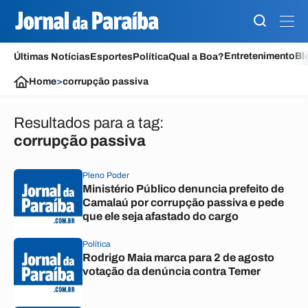
Entretenimento
Bl
Últimas Notícias
Esportes
Política
Qual a Boa?
Home
>
corrupção passiva
Resultados para a tag:
corrupção passiva
Pleno Poder
Ministério Público denuncia prefeito de
Camalaú por corrupção passiva e pede
que ele seja afastado do cargo
Política
Rodrigo Maia marca para 2 de agosto
votação da denúncia contra Temer