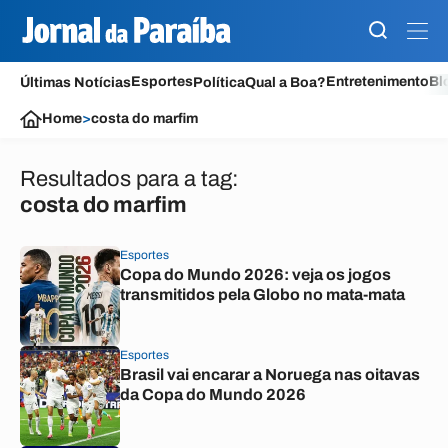
Esportes
Entretenimento
Bl
Últimas Notícias
Política
Qual a Boa?
Home
>
costa do marfim
Resultados para a tag:
costa do marfim
Esportes
Copa do Mundo 2026: veja os jogos
transmitidos pela Globo no mata-mata
Esportes
Brasil vai encarar a Noruega nas oitavas
da Copa do Mundo 2026