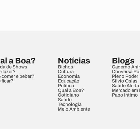
al a Boa?
Notícias
Blogs
da de Shows
Bichos
Caderno Ani
e fazer?
Cultura
Conversa Pol
 comer e beber?
Economia
Pleno Poder
 ficar?
Educação
Sílvio Osias
Política
Saúde Alerta
Qual a Boa?
Mercado em
Cotidiano
Papo Íntimo
Saúde
Tecnologia
Meio Ambiente