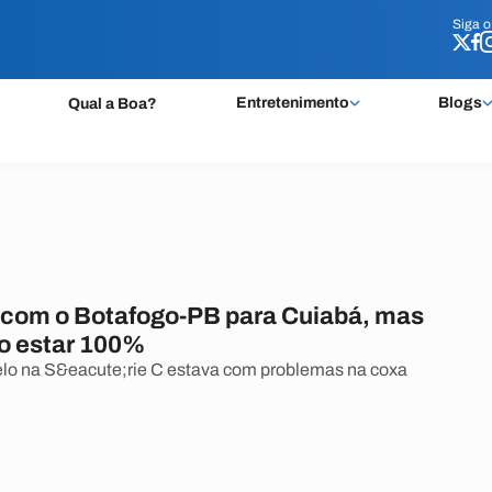
Siga 
Siga 
Entretenimento
Blogs
Qual a Boa?
a com o Botafogo-PB para Cuiabá, mas
o estar 100%
Belo na S&eacute;rie C estava com problemas na coxa