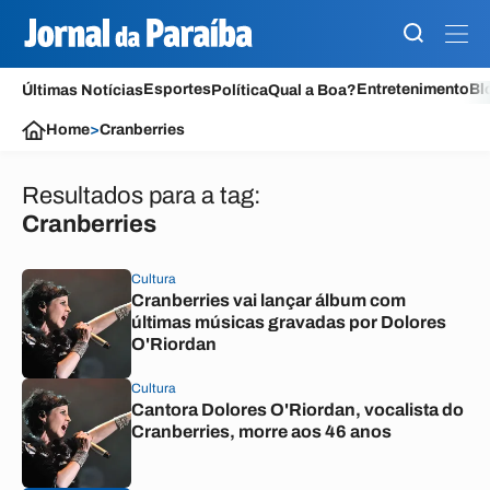
Esportes
Entretenimento
Bl
Últimas Notícias
Política
Qual a Boa?
Home
>
Cranberries
Resultados para a tag:
Cranberries
Cultura
Cranberries vai lançar álbum com
últimas músicas gravadas por Dolores
O'Riordan
Cultura
Cantora Dolores O'Riordan, vocalista do
Cranberries, morre aos 46 anos