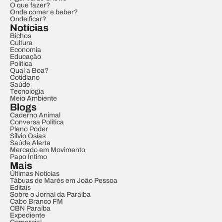
O que fazer?
Onde comer e beber?
Onde ficar?
Notícias
Bichos
Cultura
Economia
Educação
Política
Qual a Boa?
Cotidiano
Saúde
Tecnologia
Meio Ambiente
Blogs
Caderno Animal
Conversa Política
Pleno Poder
Sílvio Osias
Saúde Alerta
Mercado em Movimento
Papo Íntimo
Mais
Últimas Notícias
Tábuas de Marés em João Pessoa
Editais
Sobre o Jornal da Paraíba
Cabo Branco FM
CBN Paraíba
Expediente