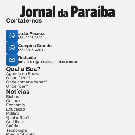
Contate-nos
João Pessoa
(83) 2106.1892
Campina Grande
(83) 3315-3204
Redação
jornalismo@jornaldaparaiba.com.br
Qual a Boa?
Agenda de Shows
O que fazer?
Onde comer e beber?
Onde ficar?
Notícias
Bichos
Cultura
Economia
Educação
Política
Qual a Boa?
Cotidiano
Saúde
Tecnologia
Meio Ambiente