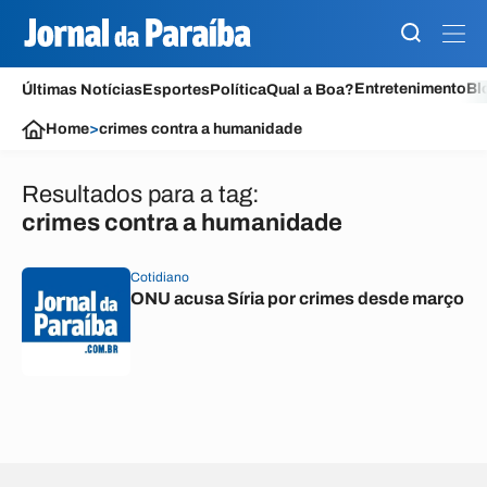
Entretenimento
Bl
Últimas Notícias
Esportes
Política
Qual a Boa?
Home
>
crimes contra a humanidade
Resultados para a tag:
crimes contra a humanidade
Cotidiano
ONU acusa Síria por crimes desde março