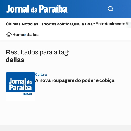
Entretenimento
Bl
Últimas Notícias
Esportes
Política
Qual a Boa?
Home
>
dallas
Resultados para a tag:
dallas
Cultura
A nova roupagem do poder e cobiça