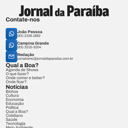
Contate-nos
João Pessoa
(83) 2106.1892
Campina Grande
(83) 3315-3204
Redação
jornalismo@jornaldaparaiba.com.br
Qual a Boa?
Agenda de Shows
O que fazer?
Onde comer e beber?
Onde ficar?
Notícias
Bichos
Cultura
Economia
Educação
Política
Qual a Boa?
Cotidiano
Saúde
Tecnologia
Meio Ambiente