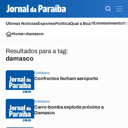
Entretenimento
Bl
Últimas Notícias
Esportes
Política
Qual a Boa?
Home
>
damasco
Resultados para a tag:
damasco
Cotidiano
Confrontos fecham aeroporto
Cotidiano
Carro-bomba explode próximo a
Damasco