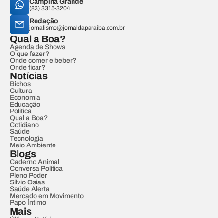
Campina Grande
(83) 3315-3204
Redação
jornalismo@jornaldaparaiba.com.br
Qual a Boa?
Agenda de Shows
O que fazer?
Onde comer e beber?
Onde ficar?
Notícias
Bichos
Cultura
Economia
Educação
Política
Qual a Boa?
Cotidiano
Saúde
Tecnologia
Meio Ambiente
Blogs
Caderno Animal
Conversa Política
Pleno Poder
Sílvio Osias
Saúde Alerta
Mercado em Movimento
Papo Íntimo
Mais