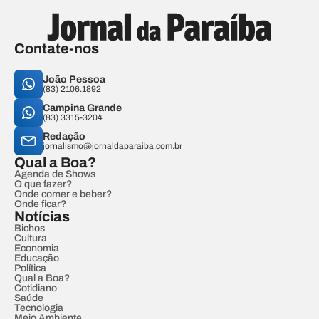
Contate-nos
João Pessoa
(83) 2106.1892
Campina Grande
(83) 3315-3204
Redação
jornalismo@jornaldaparaiba.com.br
Qual a Boa?
Agenda de Shows
O que fazer?
Onde comer e beber?
Onde ficar?
Notícias
Bichos
Cultura
Economia
Educação
Política
Qual a Boa?
Cotidiano
Saúde
Tecnologia
Meio Ambiente