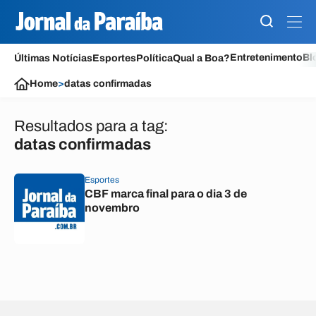
Entretenimento
Bl
Últimas Notícias
Esportes
Política
Qual a Boa?
Home
>
datas confirmadas
Resultados para a tag:
datas confirmadas
Esportes
CBF marca final para o dia 3 de
novembro