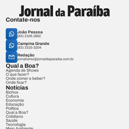
Contate-nos
João Pessoa
(83) 2106.1892
Campina Grande
(83) 3315-3204
Redação
jornalismo@jornaldaparaiba.com.br
Qual a Boa?
Agenda de Shows
O que fazer?
Onde comer e beber?
Onde ficar?
Notícias
Bichos
Cultura
Economia
Educação
Política
Qual a Boa?
Cotidiano
Saúde
Tecnologia
Meio Ambiente